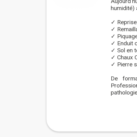
Aujourd’hu
humidité) a
✓ Reprise
✓ Remaill
✓ Piquage 
✓ Enduit c
✓ Sol en t
✓ Chaux Ch
✓ Pierre 
De format
Profession
pathologie
En 2024, 
basée à Li
spécialisé
Je suis é