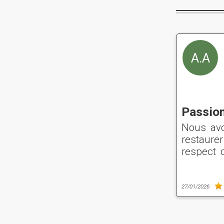
A.A
Passion
Nous avo
restaurer
respect 
savoirs
anciens
implicati
27/01/2026
choix, 
sublimer
crue.Nou