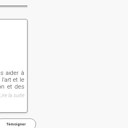
s aider à
'art et le
on et des
âtiments
Lire la suite
rieux et
t dans nos
ermis de
 de terre
Témoigner
ail et le