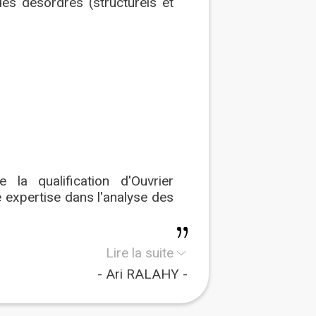
 des désordres (structurels et
e la qualification d'Ouvrier
e expertise dans l'analyse des
ploi) SAPIE BAT ECO, qui est
Lire la suite
quarantaine d’entrepreneur.e.s
Ari RALAHY
j'aime rencontrer les gens,