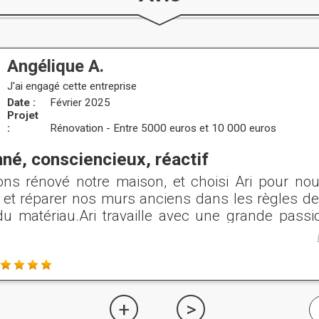
Angélique A.
J'ai engagé cette entreprise
Date :
Février 2025
Projet
:
Rénovation - Entre 5000 euros et 10 000 euros
né, consciencieux, réactif
ns rénové notre maison, et choisi Ari pour nou
 et réparer nos murs anciens dans les règles de l
du matériau.Ari travaille avec une grande passi
 indéniables sur les caractéristiques des b
.Il nous a largement accompagnés avec sé
on, cela nous a évité des erreurs de chantier e
son travail et même ses conseils nous ont p
 les murs de notre maison ancienne en adobe
s conseillons et soutenons fortement son trav