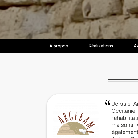
A propos
Réalisations
Av
Je suis Ar
Occitanie
réhabilit
maisons v
également 