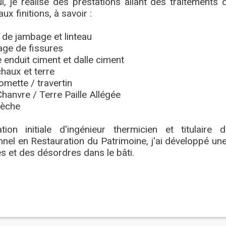
i, je réalise des prestations allant des traitements
ux finitions, à savoir :
 de jambage et linteau
age de fissures
enduit ciment et dalle ciment
haux et terre
omette / travertin
anvre / Terre Paille Allégée
sèche
ion initiale d'ingénieur thermicien et titulaire d
nel en Restauration du Patrimoine, j'ai développé un
s et des désordres dans le bâti.
j’ai intégré la CAE (Coopérative d’Activité et d’Em
moux (Aude). J’évolue dans un cadre collectif d’une 
.e.s en écoconstruction et bâti ancien.
galement Membre Actif du réseau Twiza parce que 